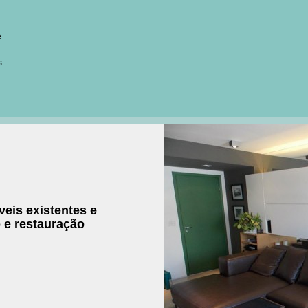
e
s.
eis existentes e
o e restauração