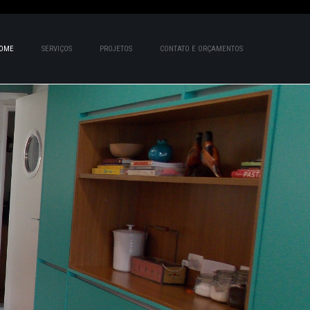
OME
SERVIÇOS
PROJETOS
CONTATO E ORÇAMENTOS
BSITE HOSTING
,
EE SSL, NO WEBSITE ADS !
EE HOSTING NOW