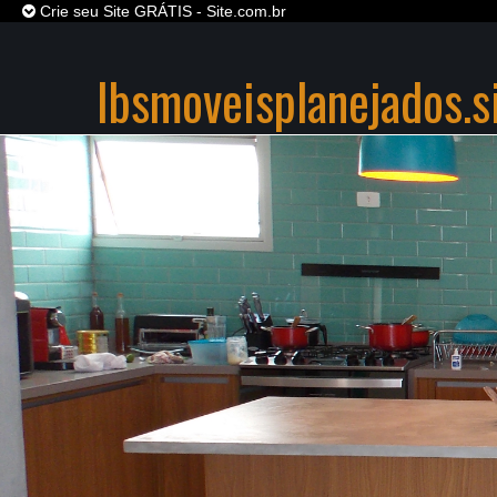
Crie seu Site GRÁTIS - Site.com.br
lbsmoveisplanejados.s
SITE
GRÁTIS
,
DIVERSOS MODELOS DE SITES P
INICIAR SEU PROJETO !
CRIE JÁ O SEU SITE