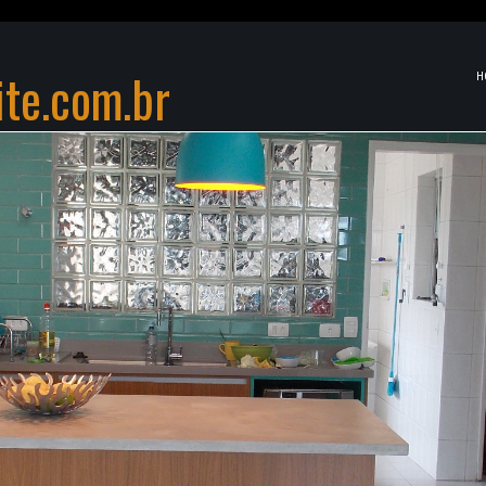
ite.com.br
H
FREE
WE
ARA VOCÊ
FREE EMAIL, FR
START YOUR FR