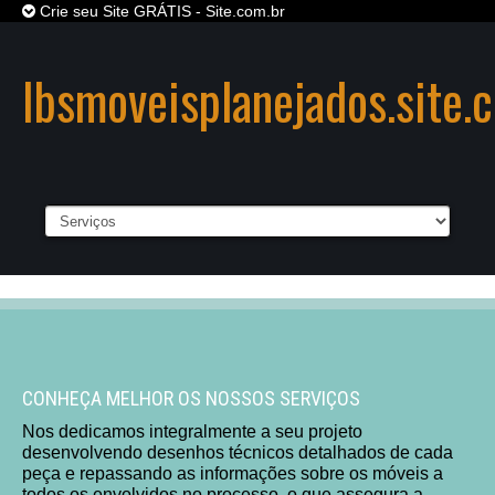
Crie seu Site GRÁTIS - Site.com.br
lbsmoveisplanejados.site.
SITE
GRÁTIS
,
DIVERSOS MODELOS DE SITES
PARA VOCÊ INICIAR SEU
PROJETO !
CRIE JÁ O SEU SITE
CONHEÇA MELHOR OS NOSSOS SERVIÇOS
Nos dedicamos integralmente a seu projeto
desenvolvendo desenhos técnicos detalhados de cada
peça e repassando as informações sobre os móveis a
todos os envolvidos no processo, o que assegura a