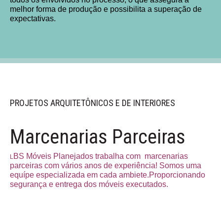
melhor forma de produção e possibilita a superação de
FREE
WEBSITE
expectativas.
HOSTING
,
FREE EMAIL, FREE SSL, NO
WEBSITE ADS !
START YOUR FREE HOSTING
NOW
PROJETOS ARQUITETÔNICOS E DE INTERIORES
Marcenarias Parceiras
BS Móveis Planejados trabalha com marcenarias
L
parceiras com vários anos de experiência! Somos uma
equípe especializada em cada ambiete.Proporcionando
segurança e entrega dos móveis executados.